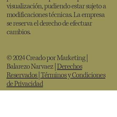
visualización, pudiendo estar sujeto a
modificaciones técnicas. La empresa
se reserva el derecho de efectuar
cambios.
© 2024 Creado por Marketing |
Balarezo Narvaez |
Derechos
Reservados | Términos y Condiciones
de Privacidad